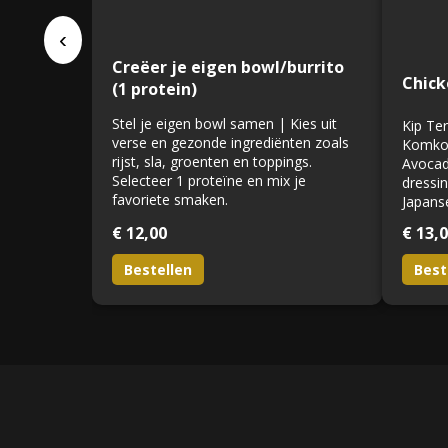
‹
Creëer je eigen bowl/burrito
Chick
(1 protein)
Stel je eigen bowl samen | Kies uit
Kip Te
verse en gezonde ingrediënten zoals
Komkom
rijst, sla, groenten en toppings.
Avocad
Selecteer 1 proteïne en mix je
dressin
favoriete smaken.
Japanse
€ 12,00
€ 13,
Bestellen
Best