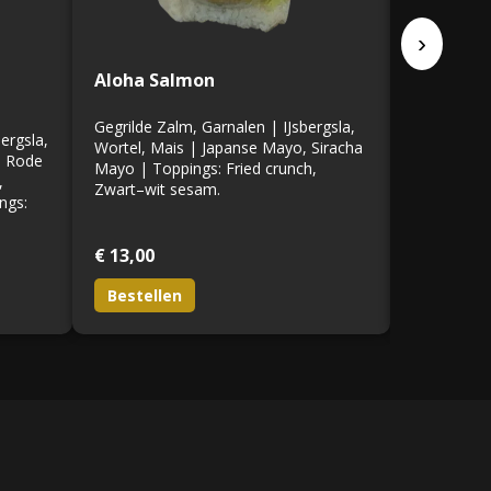
›
Aloha Salmon
Creëer j
(2 proteï
Gegrilde Zalm, Garnalen | IJsbergsla,
ergsla,
Wortel, Mais | Japanse Mayo, Siracha
, Rode
Kies 2 pro
Mayo | Toppings: Fried crunch,
,
verse ingr
Zwart–wit sesam.
ngs:
rijst en to
maaltijd!
€ 13,00
€ 14,00
Bestellen
Bestell