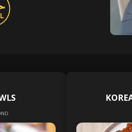
WLS
KOREA
OND